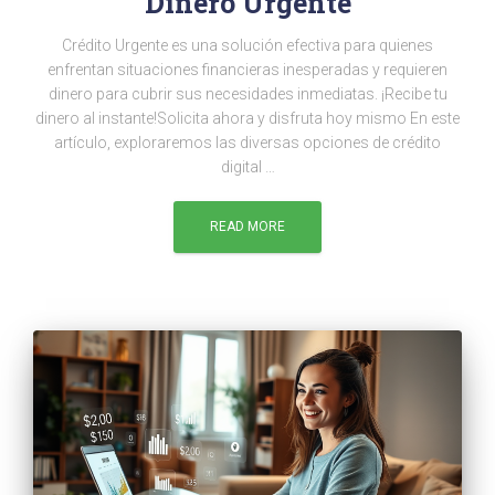
Dinero Urgente
Crédito Urgente es una solución efectiva para quienes
enfrentan situaciones financieras inesperadas y requieren
dinero para cubrir sus necesidades inmediatas. ¡Recibe tu
dinero al instante!Solicita ahora y disfruta hoy mismo En este
artículo, exploraremos las diversas opciones de crédito
digital …
READ MORE