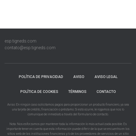
esp.tigneds.com
contato@esp.tigneds.com
POLÍTICA DE PRIVACIDAD
AVISO
AVISO LEGAL
POLÍTICA DE COOKIES
TÉRMINOS
CONTACTO
Aviso: En ningún caso solicitamos pagos para proporcionar un producto financiero, ya sea
una tarjeta de crédito, financiación o préstamo. Si esto ocurre, le rogamos que nos lo
comunique de inmediato a través del formulario de contacto.
Nota: Nos esforzamos por mantener toda la información lo más actualizada posible. Es
importante tener en cuenta que esta información puede diferir de la que se encuentra en los
sitios web de las instituciones financieras y/o de los proveedores de servicios de un sitio