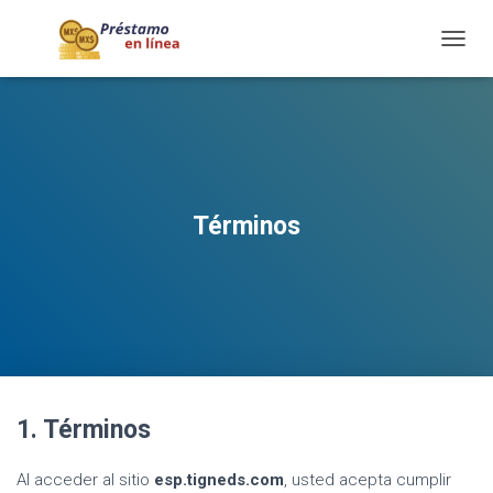
T
O
G
G
L
E
N
A
Términos
V
I
G
A
T
I
O
N
1. Términos
Al acceder al sitio
esp.tigneds.com
, usted acepta cumplir