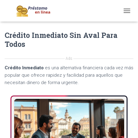
T
O
G
Crédito Inmediato Sin Aval Para
G
L
Todos
E
N
A
Ads
V
Crédito Inmediato
es una alternativa financiera cada vez más
I
G
popular que ofrece rapidez y facilidad para aquellos que
A
necesitan dinero de forma urgente.
T
I
O
N