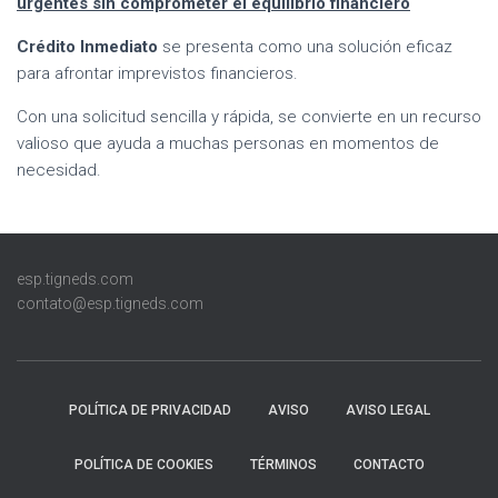
urgentes sin comprometer el equilibrio financiero
Crédito Inmediato
se presenta como una solución eficaz
para afrontar imprevistos financieros.
Con una solicitud sencilla y rápida, se convierte en un recurso
valioso que ayuda a muchas personas en momentos de
necesidad.
esp.tigneds.com
contato@esp.tigneds.com
POLÍTICA DE PRIVACIDAD
AVISO
AVISO LEGAL
POLÍTICA DE COOKIES
TÉRMINOS
CONTACTO