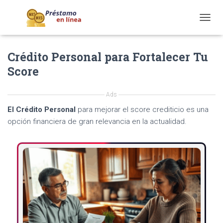
T
O
G
Crédito Personal para Fortalecer Tu
G
L
Score
E
N
A
Ads
V
El Crédito Personal
para mejorar el score crediticio es una
I
G
opción financiera de gran relevancia en la actualidad.
A
T
I
O
N