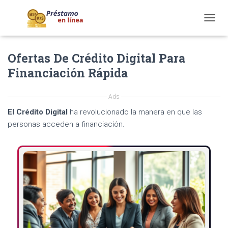
T
O
G
Ofertas De Crédito Digital Para
G
L
Financiación Rápida
E
N
A
Ads
V
El Crédito Digital
ha revolucionado la manera en que las
I
G
personas acceden a financiación.
A
T
I
O
N