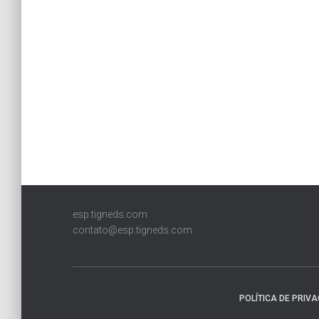
esp.tigneds.com
contato@esp.tigneds.com
POLÍTICA DE PRIV