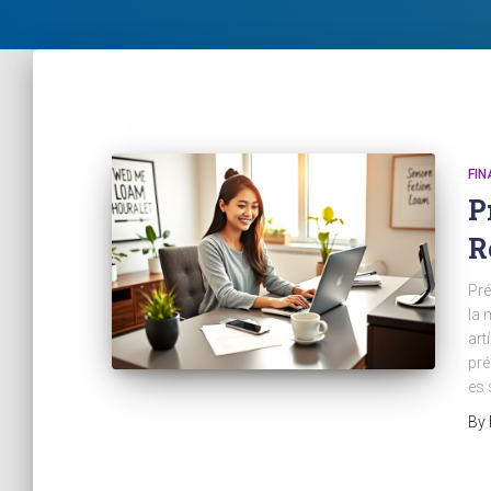
FI
P
R
Pré
la 
art
pré
es 
By