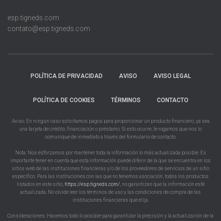
esp.tigneds.com
contato@esp.tigneds.com
POLÍTICA DE PRIVACIDAD
AVISO
AVISO LEGAL
POLÍTICA DE COOKIES
TÉRMINOS
CONTACTO
Aviso: En ningún caso solicitamos pagos para proporcionar un producto financiero, ya sea
una tarjeta de crédito, financiación o préstamo. Si esto ocurre, le rogamos que nos lo
comunique de inmediato a través del formulario de contacto.
Nota: Nos esforzamos por mantener toda la información lo más actualizada posible. Es
importante tener en cuenta que esta información puede diferir de la que se encuentra en los
sitios web de las instituciones financieras y/o de los proveedores de servicios de un sitio
específico. Para las instituciones con las que no tenemos asociación, todos los productos
listados en este sitio,
https://esp.tigneds.com/
, no garantizan que la información esté
actualizada. No olvide leer los términos de uso y las condiciones de compra de las
instituciones financieras que elija.
Consideraciones: Hacemos todo lo posible para garantizar la precisión y la actualización de la