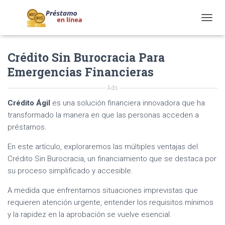
T
O
G
Crédito Sin Burocracia Para
G
L
Emergencias Financieras
E
N
Ads
A
V
Crédito Ágil
es una solución financiera innovadora que ha
I
transformado la manera en que las personas acceden a
G
préstamos.
A
T
En este artículo, exploraremos las múltiples ventajas del
I
Crédito Sin Burocracia, un financiamiento que se destaca por
O
N
su proceso simplificado y accesible.
A medida que enfrentamos situaciones imprevistas que
requieren atención urgente, entender los requisitos mínimos
y la rapidez en la aprobación se vuelve esencial.