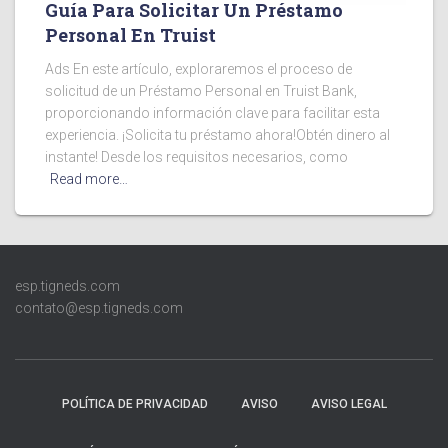
Guía Para Solicitar Un Préstamo
Personal En Truist
Ads En este artículo, exploraremos el proceso de
solicitud de un Préstamo Personal en Truist Bank,
proporcionando información clave para facilitar esta
experiencia. ¡Solicita tu préstamo ahora!Obtén dinero al
instante! Desde los requisitos necesarios, como
Read more…
esp.tigneds.com
contato@esp.tigneds.com
POLÍTICA DE PRIVACIDAD
AVISO
AVISO LEGAL