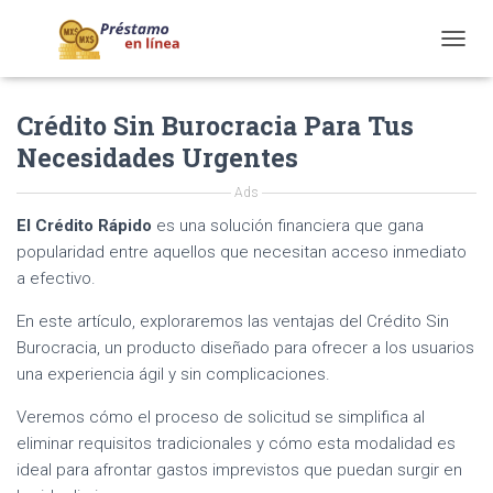
T
O
G
Crédito Sin Burocracia Para Tus
G
L
Necesidades Urgentes
E
N
Ads
A
V
El Crédito Rápido
es una solución financiera que gana
I
popularidad entre aquellos que necesitan acceso inmediato
G
a efectivo.
A
T
En este artículo, exploraremos las ventajas del Crédito Sin
I
Burocracia, un producto diseñado para ofrecer a los usuarios
O
N
una experiencia ágil y sin complicaciones.
Veremos cómo el proceso de solicitud se simplifica al
eliminar requisitos tradicionales y cómo esta modalidad es
ideal para afrontar gastos imprevistos que puedan surgir en