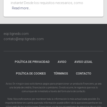
instante! Desde los requisitos necesarios, como
Read more…
esp.tigneds.com
contato@esp.tigneds.com
POLÍTICA DE PRIVACIDAD
AVISO
AVISO LEGAL
POLÍTICA DE COOKIES
TÉRMINOS
CONTACTO
Aviso: En ningún caso solicitamos pagos para proporcionar un producto financiero, ya sea
una tarjeta de crédito, financiación o préstamo. Si esto ocurre, le rogamos que nos lo
comunique de inmediato a través del formulario de contacto.
Nota: Nos esforzamos por mantener toda la información lo más actualizada posible. Es
importante tener en cuenta que esta información puede diferir de la que se encuentra en los
sitios web de las instituciones financieras y/o de los proveedores de servicios de un sitio