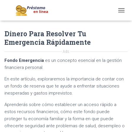
T
O
G
Dinero Para Resolver Tu
G
L
Emergencia Rápidamente
E
N
Ads
A
V
Fondo Emergencia
es un concepto esencial en la gestión
I
financiera personal.
G
A
En este artículo, exploraremos la importancia de contar con
T
un fondo de reserva que te ayude a enfrentar situaciones
I
inesperadas y gastos imprevistos.
O
N
Aprenderás sobre cómo establecer un acceso rápido a
estos recursos financieros, cómo este fondo puede
proteger tu economía familiar y la forma en que puede
ofrecerte seguridad ante problemas de salud, desempleo o