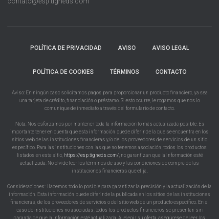
contato@esp.tigneds.com
POLÍTICA DE PRIVACIDAD
AVISO
AVISO LEGAL
POLÍTICA DE COOKIES
TÉRMINOS
CONTACTO
Aviso: En ningún caso solicitamos pagos para proporcionar un producto financiero, ya sea
una tarjeta de crédito, financiación o préstamo. Si esto ocurre, le rogamos que nos lo
comunique de inmediato a través del formulario de contacto.
Nota: Nos esforzamos por mantener toda la información lo más actualizada posible. Es
importante tener en cuenta que esta información puede diferir de la que se encuentra en los
sitios web de las instituciones financieras y/o de los proveedores de servicios de un sitio
específico. Para las instituciones con las que no tenemos asociación, todos los productos
listados en este sitio,
https://esp.tigneds.com/
, no garantizan que la información esté
actualizada. No olvide leer los términos de uso y las condiciones de compra de las
instituciones financieras que elija.
Consideraciones: Hacemos todo lo posible para garantizar la precisión y la actualización de la
información. Esta información puede diferir de la publicada en los sitios de las instituciones
financieras, de los proveedores de servicios o del sitio web de un producto específico. En el
caso de instituciones no asociadas, todos los productos financieros se presentan sin
garantía de que la información esté actualizada. Al elegir su oferta, asegúrese de leer los