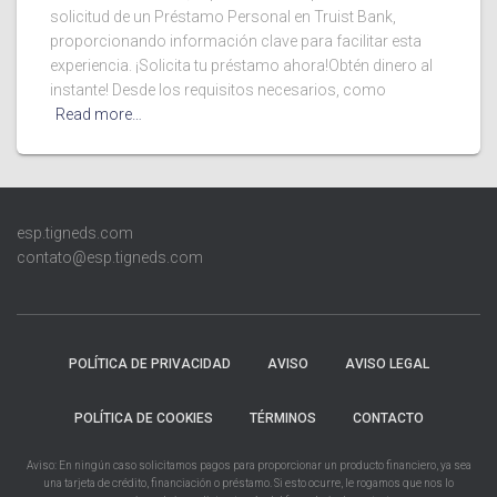
solicitud de un Préstamo Personal en Truist Bank,
proporcionando información clave para facilitar esta
experiencia. ¡Solicita tu préstamo ahora!Obtén dinero al
instante! Desde los requisitos necesarios, como
Read more…
esp.tigneds.com
contato@esp.tigneds.com
POLÍTICA DE PRIVACIDAD
AVISO
AVISO LEGAL
POLÍTICA DE COOKIES
TÉRMINOS
CONTACTO
Aviso: En ningún caso solicitamos pagos para proporcionar un producto financiero, ya sea
una tarjeta de crédito, financiación o préstamo. Si esto ocurre, le rogamos que nos lo