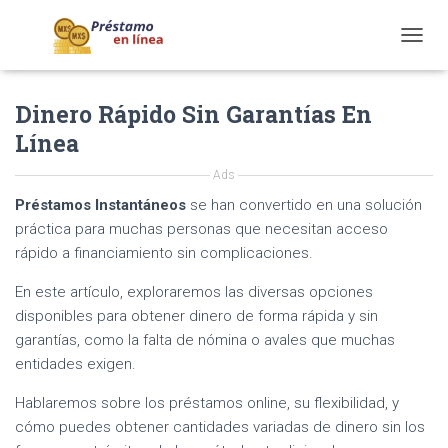
T
O
G
Dinero Rápido Sin Garantías En
G
L
Línea
E
N
Ads
A
V
Préstamos Instantáneos
se han convertido en una solución
I
práctica para muchas personas que necesitan acceso
G
rápido a financiamiento sin complicaciones.
A
T
En este artículo, exploraremos las diversas opciones
I
disponibles para obtener dinero de forma rápida y sin
O
N
garantías, como la falta de nómina o avales que muchas
entidades exigen.
Hablaremos sobre los préstamos online, su flexibilidad, y
cómo puedes obtener cantidades variadas de dinero sin los