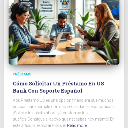
PRÉSTAMO
Cómo Solicitar Un Préstamo En US
Bank Con Soporte Español
Ads Préstamo US es una opción financiera que muchos
buscan para cumplir con sus necesidades económicas.
¡Solicita tu crédito ahora y transforma tus
sueños!Consigue el apoyo que necesitas hoy mismo! En
este artículo, exploraremos el
Read more…