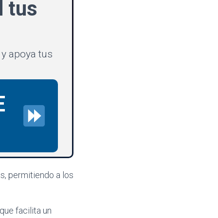
d tus
 y apoya tus
E
s, permitiendo a los
ue facilita un