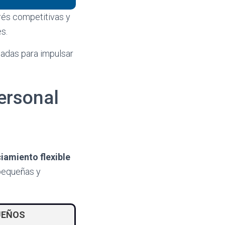
erés competitivas y
s.
madas para impulsar
ersonal
ciamiento flexible
 pequeñas y
UEÑOS