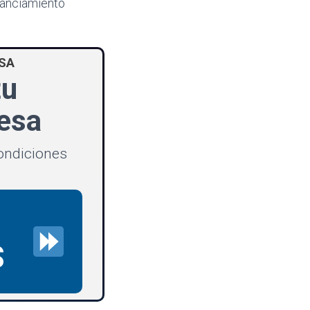
inanciamiento
SA
tu
esa
ondiciones
S