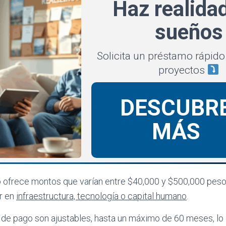
Haz realida
sueños
Solicita un préstamo rápido
proyectos
DESCUBR
MÁS
o ofrece montos que varían entre $40,000 y $500,000 peso
ir en
infraestructura, tecnología o capital humano
.
de pago son ajustables, hasta un máximo de 60 meses, lo q