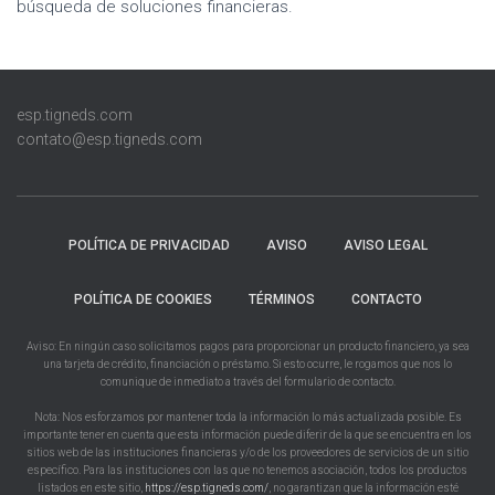
búsqueda de soluciones financieras.
esp.tigneds.com
contato@esp.tigneds.com
POLÍTICA DE PRIVACIDAD
AVISO
AVISO LEGAL
POLÍTICA DE COOKIES
TÉRMINOS
CONTACTO
Aviso: En ningún caso solicitamos pagos para proporcionar un producto financiero, ya sea
una tarjeta de crédito, financiación o préstamo. Si esto ocurre, le rogamos que nos lo
comunique de inmediato a través del formulario de contacto.
Nota: Nos esforzamos por mantener toda la información lo más actualizada posible. Es
importante tener en cuenta que esta información puede diferir de la que se encuentra en los
sitios web de las instituciones financieras y/o de los proveedores de servicios de un sitio
específico. Para las instituciones con las que no tenemos asociación, todos los productos
listados en este sitio,
https://esp.tigneds.com/
, no garantizan que la información esté