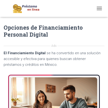
T
O
G
Opciones de Financiamiento
G
L
Personal Digital
E
N
A
Ads
V
El Financiamiento Digital
se ha convertido en una solución
I
G
accesible y efectiva para quienes buscan obtener
A
préstamos y créditos en México.
T
I
O
N