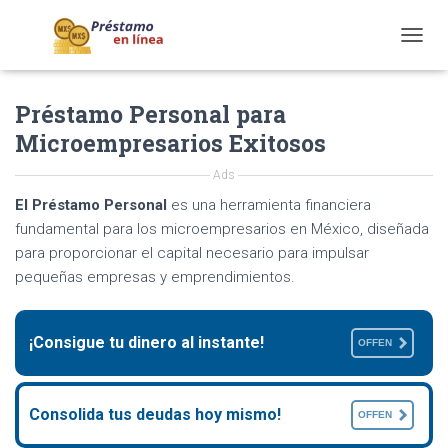
T
O
G
Préstamo Personal para
G
L
Microempresarios Exitosos
E
N
Ads
A
V
El Préstamo Personal
es una herramienta financiera
I
fundamental para los microempresarios en México, diseñada
G
para proporcionar el capital necesario para impulsar
A
pequeñas empresas y emprendimientos.
T
I
O
N
¡Consigue tu dinero al instante!
OFFEN
Consolida tus deudas hoy mismo!
OFFEN