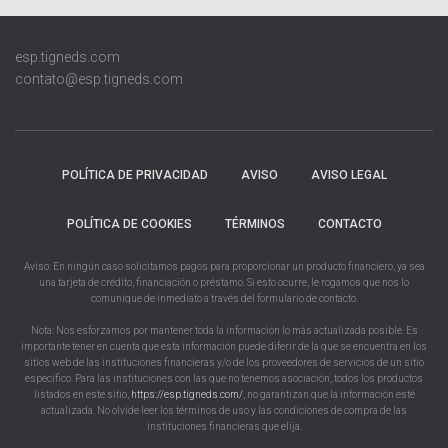
esp.tigneds.com
contato@esp.tigneds.com
POLÍTICA DE PRIVACIDAD
AVISO
AVISO LEGAL
POLÍTICA DE COOKIES
TÉRMINOS
CONTACTO
Aviso: En ningún caso solicitamos pagos para proporcionar un producto financiero, ya sea
una tarjeta de crédito, financiación o préstamo. Si esto ocurre, le rogamos que nos lo
comunique de inmediato a través del formulario de contacto.
Nota: Nos esforzamos por mantener toda la información lo más actualizada posible. Es
importante tener en cuenta que esta información puede diferir de la que se encuentra en los
sitios web de las instituciones financieras y/o de los proveedores de servicios de un sitio
específico. Para las instituciones con las que no tenemos asociación, todos los productos
listados en este sitio,
https://esp.tigneds.com/
, no garantizan que la información esté
actualizada. No olvide leer los términos de uso y las condiciones de compra de las
instituciones financieras que elija.