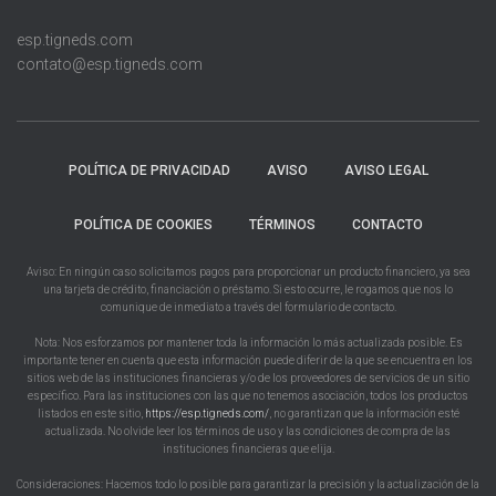
esp.tigneds.com
contato@esp.tigneds.com
POLÍTICA DE PRIVACIDAD
AVISO
AVISO LEGAL
POLÍTICA DE COOKIES
TÉRMINOS
CONTACTO
Aviso: En ningún caso solicitamos pagos para proporcionar un producto financiero, ya sea
una tarjeta de crédito, financiación o préstamo. Si esto ocurre, le rogamos que nos lo
comunique de inmediato a través del formulario de contacto.
Nota: Nos esforzamos por mantener toda la información lo más actualizada posible. Es
importante tener en cuenta que esta información puede diferir de la que se encuentra en los
sitios web de las instituciones financieras y/o de los proveedores de servicios de un sitio
específico. Para las instituciones con las que no tenemos asociación, todos los productos
listados en este sitio,
https://esp.tigneds.com/
, no garantizan que la información esté
actualizada. No olvide leer los términos de uso y las condiciones de compra de las
instituciones financieras que elija.
Consideraciones: Hacemos todo lo posible para garantizar la precisión y la actualización de la