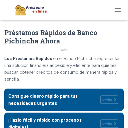
T
O
G
Préstamos Rápidos de Banco
G
L
Pichincha Ahora
E
N
Ads
A
V
Los Préstamos Rápidos
en el Banco Pichincha representan
I
una solución financiera accesible y eficiente para quienes
G
buscan obtener créditos de consumo de manera rápida y
A
sencilla.
T
I
O
Consigue dinero rápido para tus
N
OFFEN
necesidades urgentes
¡Hazlo fácil y rápido con procesos
OFFEN
digitales!