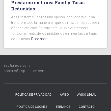
Préstamo en Línea Fácil y Tasas
Reducidas
Ads Préstamo Fácil es una opción innovadora que ha
transformado la manera en que los mexicanos acceden
a financiamiento. En este artículo, exploraremos el
funcionamiento de los préstamos en línea, las ventajas
de las tasas
Read more…
esp.tigneds.com
contato@esp.tigneds.com
POLÍTICA DE PRIVACIDAD
AVISO
AVISO LEGAL
POLÍTICA DE COOKIES
TÉRMINOS
CONTACTO