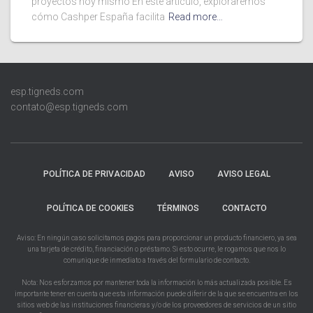
proyectos hoy mismo En este artículo, exploraremos
cómo Cashper España facilita
Read more…
esp.tigneds.com
contato@esp.tigneds.com
POLÍTICA DE PRIVACIDAD
AVISO
AVISO LEGAL
POLÍTICA DE COOKIES
TÉRMINOS
CONTACTO
Aviso: En ningún caso solicitamos pagos para proporcionar un producto financiero, ya sea
una tarjeta de crédito, financiación o préstamo. Si esto ocurre, le rogamos que nos lo
comunique de inmediato a través del formulario de contacto.
Nota: Nos esforzamos por mantener toda la información lo más actualizada posible. Es
importante tener en cuenta que esta información puede diferir de la que se encuentra en los
sitios web de las instituciones financieras y/o de los proveedores de servicios de un sitio