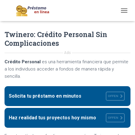
T
O
G
Twinero: Crédito Personal Sin
G
L
Complicaciones
E
N
Ads
A
V
Crédito Personal
es una herramienta financiera que permite
I
a los individuos acceder a fondos de manera rápida y
G
sencilla.
A
T
I
O
Solicita tu préstamo en minutos
OFFEN
N
Haz realidad tus proyectos hoy mismo
OFFEN