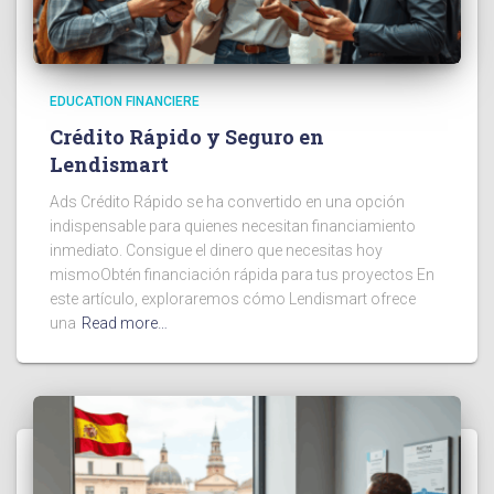
EDUCATION FINANCIERE
Crédito Rápido y Seguro en
Lendismart
Ads Crédito Rápido se ha convertido en una opción
indispensable para quienes necesitan financiamiento
inmediato. Consigue el dinero que necesitas hoy
mismoObtén financiación rápida para tus proyectos En
este artículo, exploraremos cómo Lendismart ofrece
una
Read more…