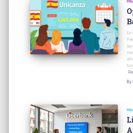
FI
O
B
En 
Per
las
min
afr
hog
Re
By
FI
L
A