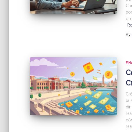
Con
poc
ofr
Re
By
FI
C
C
Cré
bus
din
rea
cóm
rea