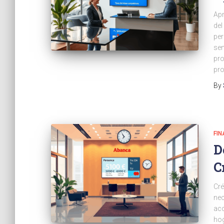
Apr
del
per
sen
pro
pro
By
FI
D
C
Cré
nec
acc
hog