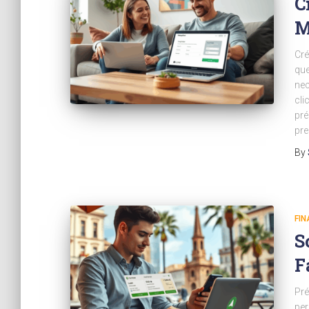
C
M
Cré
que
nec
cli
pré
pre
By
FI
S
F
Pré
per