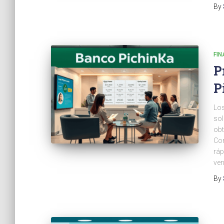
By
FI
P
P
Los
sol
obt
Con
ráp
ven
By