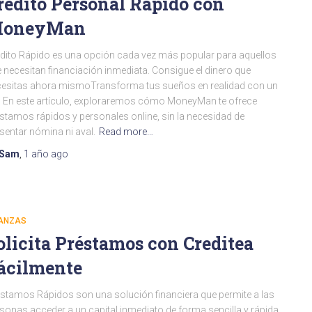
rédito Personal Rápido con
oneyMan
dito Rápido es una opción cada vez más popular para aquellos
 necesitan financiación inmediata. Consigue el dinero que
esitas ahora mismoTransforma tus sueños en realidad con un
c En este artículo, exploraremos cómo MoneyMan te ofrece
stamos rápidos y personales online, sin la necesidad de
sentar nómina ni aval.
Read more…
Sam
,
1 año
ago
NANZAS
olicita Préstamos con Creditea
ácilmente
stamos Rápidos son una solución financiera que permite a las
sonas acceder a un capital inmediato de forma sencilla y rápida.