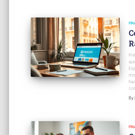
FI
C
R
Pré
qui
Esp
mis
hac
co
By
FI