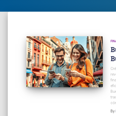
FI
B
B
Cré
rev
fin
efi
Bue
tra
có
By